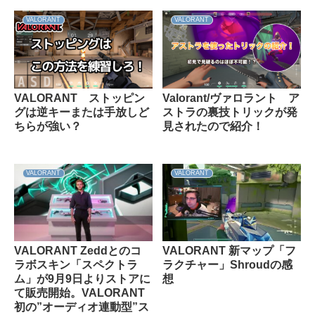
VALORANT
VALORANT
VALORANT ストッピン
Valorant/ヴァロラント ア
グは逆キーまたは手放しど
ストラの裏技トリックが発
ちらが強い？
見されたので紹介！
VALORANT
VALORANT
VALORANT Zeddとのコ
VALORANT 新マップ「フ
ラボスキン「スペクトラ
ラクチャー」Shroudの感
ム」が9月9日よりストアに
想
て販売開始。VALORANT
初の”オーディオ連動型”ス