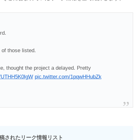
rd.
of those listed.
e, thought the project a delayed. Pretty
co/UTHH5K0lgW
pic.twitter.com/1pqwHHubZk
に投稿されたリーク情報リスト