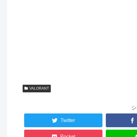
VALORANT
シ
Twitter
Pocket