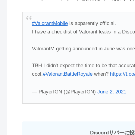
#ValorantMobile
is apparently official.
I have a checklist of Valorant leaks in a Disco
ValorantM getting announced in June was one 
TBH I didn't expect the time to be that accurat
cool.
#ValorantBattleRoyale
when?
https://t.
— PlayerIGN (@PlayerIGN)
June 2, 2021
Discordサバー