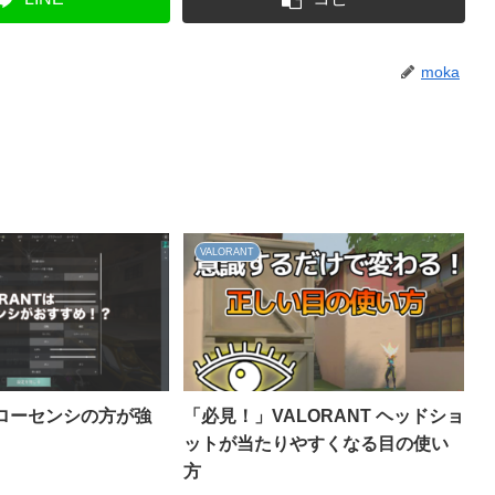
moka
VALORANT
T ローセンシの方が強
「必見！」VALORANT ヘッドショ
ットが当たりやすくなる目の使い
方