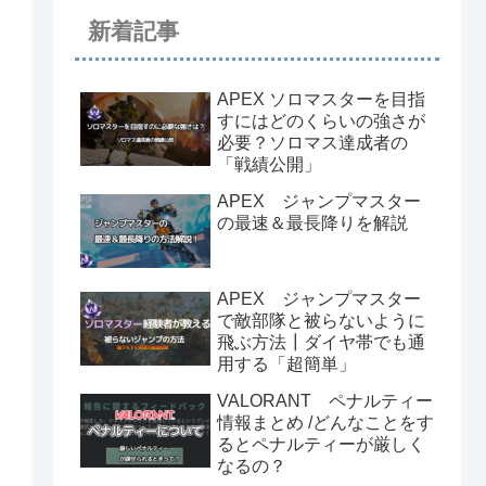
新着記事
APEX ソロマスターを目指
すにはどのくらいの強さが
必要？ソロマス達成者の
「戦績公開」
APEX ジャンプマスター
の最速＆最長降りを解説
APEX ジャンプマスター
で敵部隊と被らないように
飛ぶ方法┃ダイヤ帯でも通
用する「超簡単」
VALORANT ペナルティー
情報まとめ /どんなことをす
るとペナルティーが厳しく
なるの？