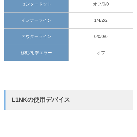
センタードット
オフ/0/0
インナーライン
1/4/2/2
アウターライン
0/0/0/0
移動/射撃エラー
オフ
L1NKの使用デバイス