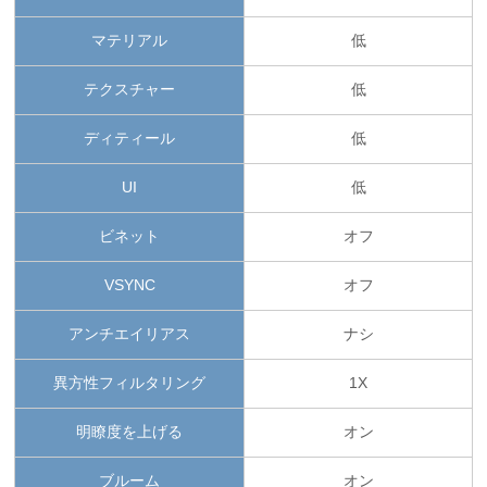
マテリアル
低
テクスチャー
低
ディティール
低
UI
低
ビネット
オフ
VSYNC
オフ
アンチエイリアス
ナシ
異方性フィルタリング
1X
明瞭度を上げる
オン
ブルーム
オン